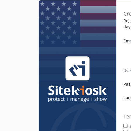
Cr
Regi
day
Emai
Use
Pas
Lan
Ter
I